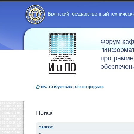
Брянский государственный техническ
Форум ка
"Информат
программн
обеспечен
IIPO.TU-Bryansk.Ru
|
Список форумов
Поиск
ЗАПРОС