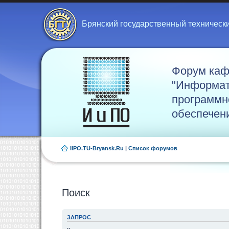
Брянский государственный техническ
Форум ка
"Информат
программн
обеспечен
IIPO.TU-Bryansk.Ru
|
Список форумов
Поиск
ЗАПРОС