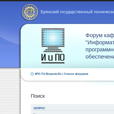
Брянский государственный техническ
Форум ка
"Информат
программн
обеспечен
IIPO.TU-Bryansk.Ru
|
Список форумов
Поиск
ЗАПРОС