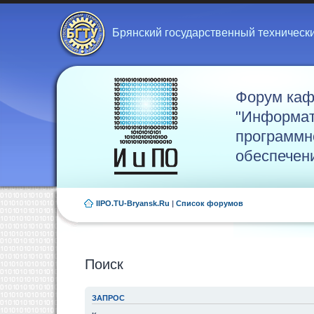
Брянский государственный техническ
Форум ка
"Информат
программн
обеспечен
IIPO.TU-Bryansk.Ru
|
Список форумов
Поиск
ЗАПРОС