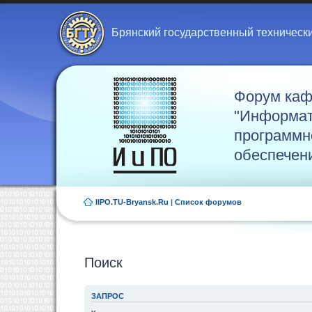
Брянский государственный техническ
Форум ка
"Информат
программн
обеспечен
IIPO.TU-Bryansk.Ru
|
Список форумов
Поиск
ЗАПРОС