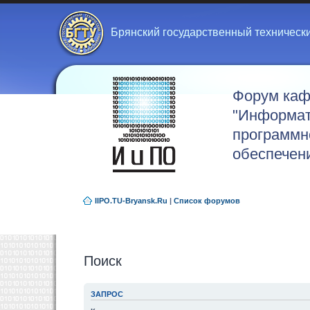
Брянский государственный техническ
Форум ка
"Информат
программн
обеспечен
IIPO.TU-Bryansk.Ru
|
Список форумов
Поиск
ЗАПРОС