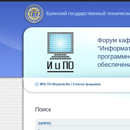
Брянский государственный техническ
Форум ка
"Информат
программн
обеспечен
IIPO.TU-Bryansk.Ru
|
Список форумов
Поиск
ЗАПРОС