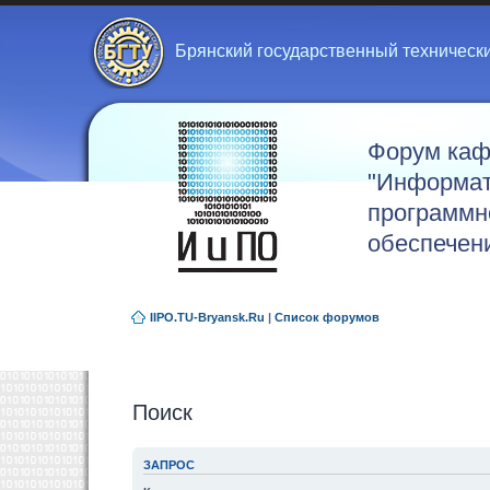
Брянский государственный техническ
Форум ка
"Информат
программн
обеспечен
IIPO.TU-Bryansk.Ru
|
Список форумов
Поиск
ЗАПРОС