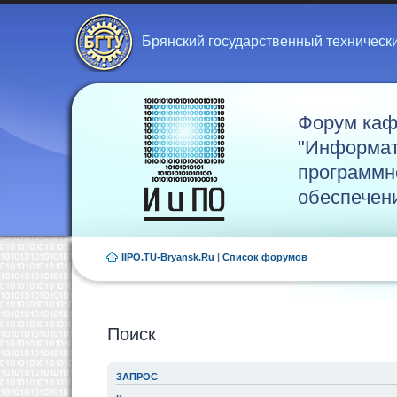
Брянский государственный техническ
Форум ка
"Информат
программн
обеспечен
IIPO.TU-Bryansk.Ru
|
Список форумов
Поиск
ЗАПРОС