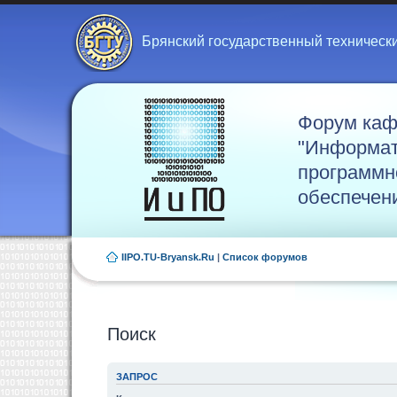
Брянский государственный техническ
Форум ка
"Информат
программн
обеспечен
IIPO.TU-Bryansk.Ru
|
Список форумов
Поиск
ЗАПРОС