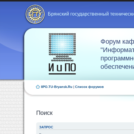
Брянский государственный техническ
Форум ка
"Информат
программн
обеспечен
IIPO.TU-Bryansk.Ru
|
Список форумов
Поиск
ЗАПРОС