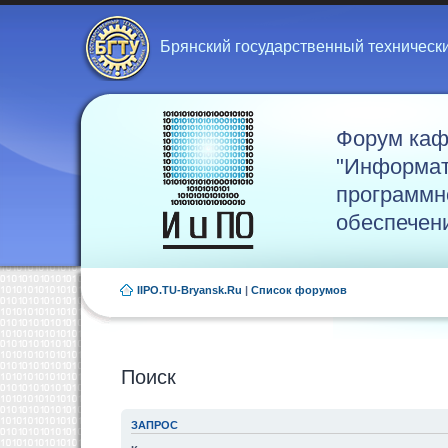
Брянский государственный техническ
Форум ка
"Информат
программн
обеспечен
IIPO.TU-Bryansk.Ru
|
Список форумов
Поиск
ЗАПРОС