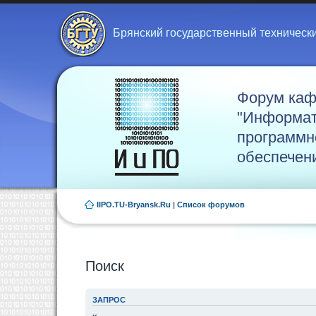
Брянский государственный техническ
Форум ка
"Информат
программн
обеспечен
IIPO.TU-Bryansk.Ru
|
Список форумов
Поиск
ЗАПРОС