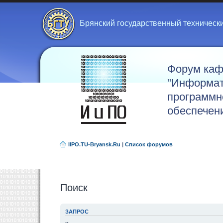
Брянский государственный техническ
Форум ка
"Информат
программн
обеспечен
IIPO.TU-Bryansk.Ru
|
Список форумов
Поиск
ЗАПРОС