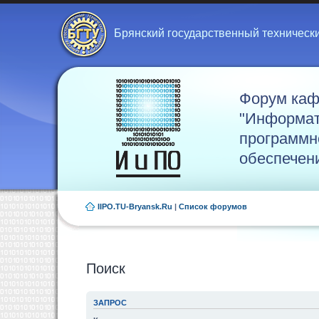
Брянский государственный техническ
Форум ка
"Информат
программн
обеспечен
IIPO.TU-Bryansk.Ru
|
Список форумов
Поиск
ЗАПРОС