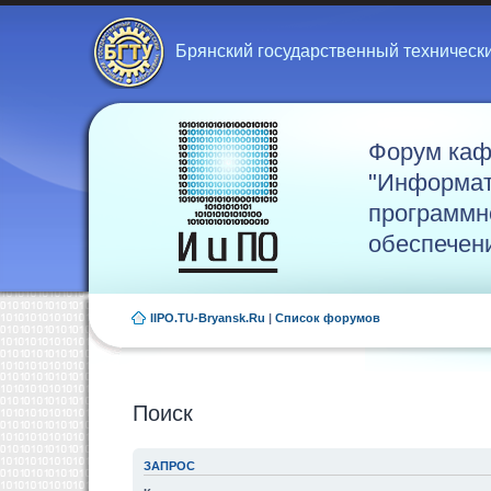
Брянский государственный техническ
Форум ка
"Информат
программн
обеспечен
IIPO.TU-Bryansk.Ru
|
Список форумов
Поиск
ЗАПРОС