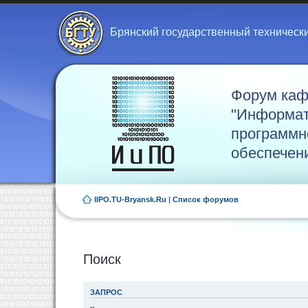
Брянский государственный техническ
Форум ка
"Информат
программн
обеспечен
IIPO.TU-Bryansk.Ru
|
Список форумов
Поиск
ЗАПРОС