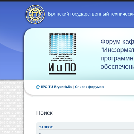
Брянский государственный техническ
Форум ка
"Информат
программн
обеспечен
IIPO.TU-Bryansk.Ru
|
Список форумов
Поиск
ЗАПРОС