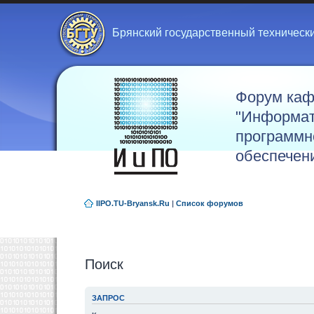
Брянский государственный техническ
Форум ка
"Информат
программн
обеспечен
IIPO.TU-Bryansk.Ru
|
Список форумов
Поиск
ЗАПРОС