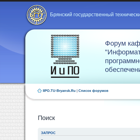
Брянский государственный техническ
Форум ка
"Информат
программн
обеспечен
IIPO.TU-Bryansk.Ru
|
Список форумов
Поиск
ЗАПРОС