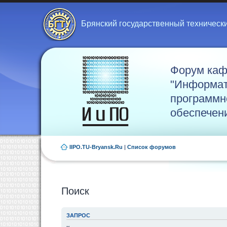
Брянский государственный техническ
Форум ка
"Информат
программн
обеспечен
IIPO.TU-Bryansk.Ru
|
Список форумов
Поиск
ЗАПРОС