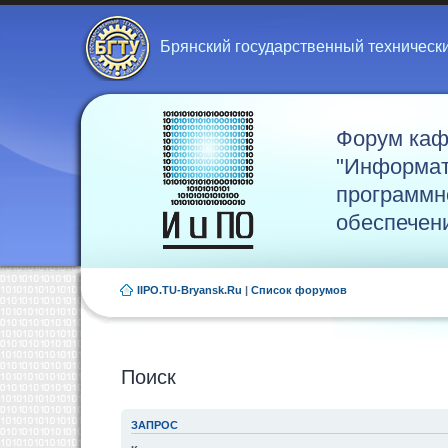
Брянский государственный техническ
Форум ка
"Информат
программн
обеспечен
IIPO.TU-Bryansk.Ru
|
Список форумов
Поиск
ЗАПРОС