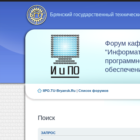
Брянский государственный техническ
Форум ка
"Информат
программн
обеспечен
IIPO.TU-Bryansk.Ru
|
Список форумов
Поиск
ЗАПРОС