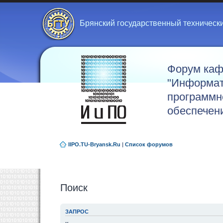
Брянский государственный техническ
Форум ка
"Информат
программн
обеспечен
IIPO.TU-Bryansk.Ru
|
Список форумов
Поиск
ЗАПРОС