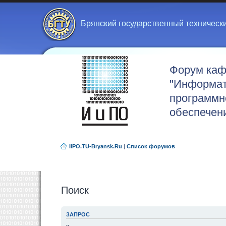
Брянский государственный техническ
Форум ка
"Информат
программн
обеспечен
IIPO.TU-Bryansk.Ru
|
Список форумов
Поиск
ЗАПРОС