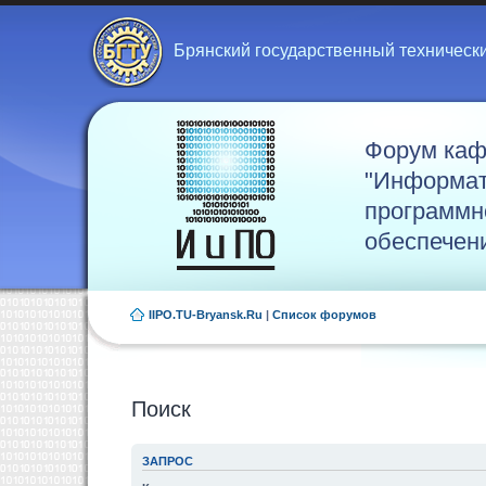
Брянский государственный техническ
Форум ка
"Информат
программн
обеспечен
IIPO.TU-Bryansk.Ru
|
Список форумов
Поиск
ЗАПРОС