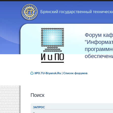
Брянский государственный техническ
Форум ка
"Информат
программн
обеспечен
IIPO.TU-Bryansk.Ru
|
Список форумов
Поиск
ЗАПРОС