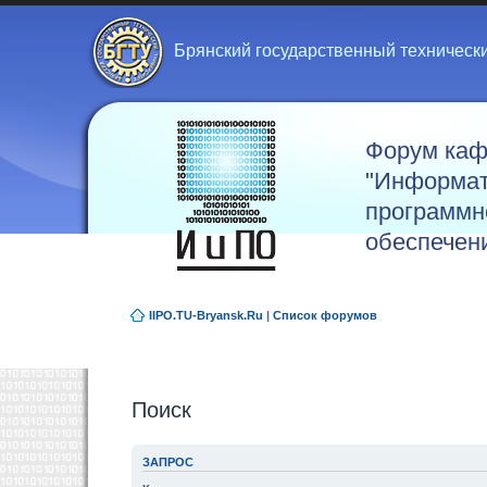
Брянский государственный техническ
Форум ка
"Информат
программн
обеспечен
IIPO.TU-Bryansk.Ru
|
Список форумов
Поиск
ЗАПРОС