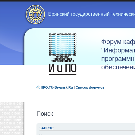
Брянский государственный техническ
Форум ка
"Информат
программн
обеспечен
IIPO.TU-Bryansk.Ru
|
Список форумов
Поиск
ЗАПРОС