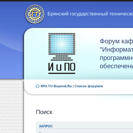
Брянский государственный техническ
Форум ка
"Информат
программн
обеспечен
IIPO.TU-Bryansk.Ru
|
Список форумов
Поиск
ЗАПРОС