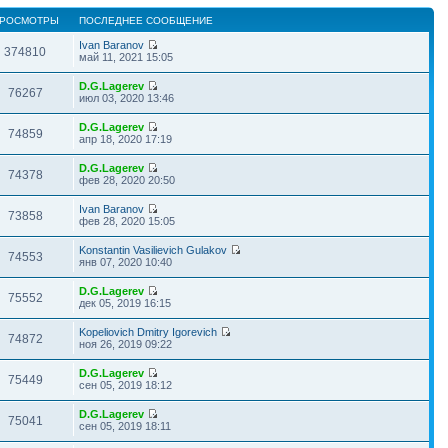
РОСМОТРЫ
ПОСЛЕДНЕЕ СООБЩЕНИЕ
Ivan Baranov
374810
май 11, 2021 15:05
D.G.Lagerev
76267
июл 03, 2020 13:46
D.G.Lagerev
74859
апр 18, 2020 17:19
D.G.Lagerev
74378
фев 28, 2020 20:50
Ivan Baranov
73858
фев 28, 2020 15:05
Konstantin Vasilievich Gulakov
74553
янв 07, 2020 10:40
D.G.Lagerev
75552
дек 05, 2019 16:15
Kopeliovich Dmitry Igorevich
74872
ноя 26, 2019 09:22
D.G.Lagerev
75449
сен 05, 2019 18:12
D.G.Lagerev
75041
сен 05, 2019 18:11