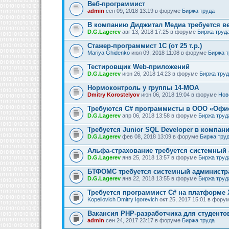
Веб-программист
admin
сен 09, 2018 13:19 в форуме
Биржа труда
В компанию Диджитал Медиа требуется в
D.G.Lagerev
авг 13, 2018 17:25 в форуме
Биржа труд
Стажер-программист 1С (от 25 т.р.)
Mariya Ghidenko
июл 09, 2018 11:08 в форуме
Биржа т
Тестировщик Web-приложений
D.G.Lagerev
июн 26, 2018 14:23 в форуме
Биржа тру
Нормоконтроль у группы 14-МОА
Dmitry Korostelyov
июн 06, 2018 19:04 в форуме
Нов
Требуются C# программисты в ООО «Офи
D.G.Lagerev
апр 06, 2018 13:58 в форуме
Биржа труд
Требуется Junior SQL Developer в компан
D.G.Lagerev
фев 08, 2018 13:09 в форуме
Биржа тру
Альфа-страхование требуется системный
D.G.Lagerev
янв 25, 2018 13:57 в форуме
Биржа труд
БТФОМС требуется системный администр
D.G.Lagerev
янв 22, 2018 13:55 в форуме
Биржа труд
Требуется программист C# на платформе 
Kopeliovich Dmitry Igorevich
окт 25, 2017 15:01 в фору
Вакансия PHP-разработчика для студенто
admin
сен 24, 2017 23:17 в форуме
Биржа труда