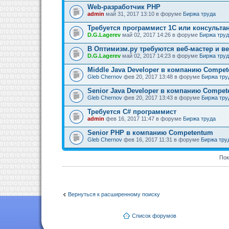
Web-разработчик PHP
admin
май 31, 2017 13:10 в форуме
Биржа труда
Требуется программист 1C или консультан
D.G.Lagerev
май 02, 2017 14:26 в форуме
Биржа тру
В Оптимизм.ру требуются веб-мастер и в
D.G.Lagerev
май 02, 2017 14:23 в форуме
Биржа тру
Middle Java Developer в компанию Compe
Gleb Chernov
фев 20, 2017 13:48 в форуме
Биржа тру
Senior Java Developer в компанию Compe
Gleb Chernov
фев 20, 2017 13:43 в форуме
Биржа тру
Требуется C# программист
admin
фев 16, 2017 11:47 в форуме
Биржа труда
Senior PHP в компанию Competentum
Gleb Chernov
фев 16, 2017 11:31 в форуме
Биржа тру
Пок
Вернуться к расширенному поиску
Список форумов