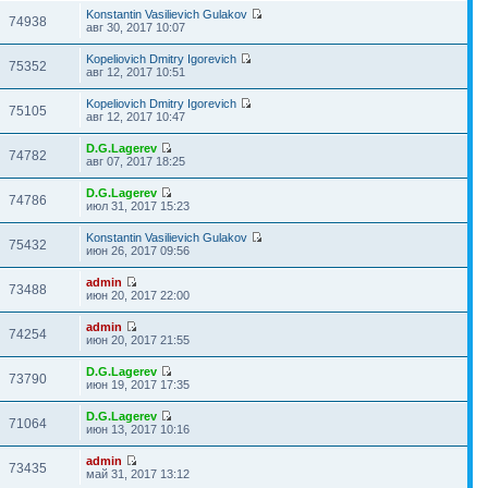
Konstantin Vasilievich Gulakov
74938
авг 30, 2017 10:07
Kopeliovich Dmitry Igorevich
75352
авг 12, 2017 10:51
Kopeliovich Dmitry Igorevich
75105
авг 12, 2017 10:47
D.G.Lagerev
74782
авг 07, 2017 18:25
D.G.Lagerev
74786
июл 31, 2017 15:23
Konstantin Vasilievich Gulakov
75432
июн 26, 2017 09:56
admin
73488
июн 20, 2017 22:00
admin
74254
июн 20, 2017 21:55
D.G.Lagerev
73790
июн 19, 2017 17:35
D.G.Lagerev
71064
июн 13, 2017 10:16
admin
73435
май 31, 2017 13:12