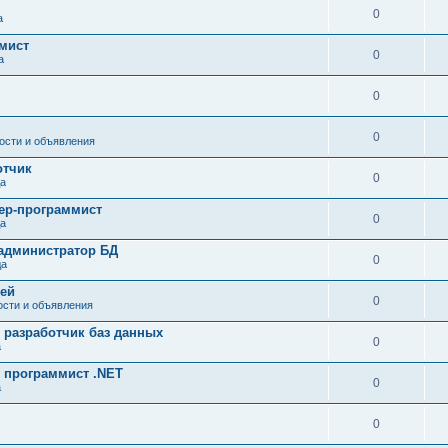
0
а
мист
0
а
0
0
ости и объявления
отчик
0
да
ер-программист
0
да
 администратор БД
0
да
тей
0
ости и объявления
 разработчик баз данных
0
а
 программист .NET
0
а
0