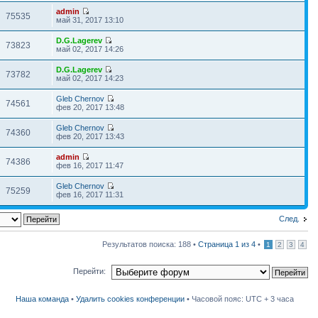
admin
75535
май 31, 2017 13:10
D.G.Lagerev
73823
май 02, 2017 14:26
D.G.Lagerev
73782
май 02, 2017 14:23
Gleb Chernov
74561
фев 20, 2017 13:48
Gleb Chernov
74360
фев 20, 2017 13:43
admin
74386
фев 16, 2017 11:47
Gleb Chernov
75259
фев 16, 2017 11:31
След.
Результатов поиска: 188 •
Страница
1
из
4
•
1
2
3
4
Перейти:
Наша команда
•
Удалить cookies конференции
• Часовой пояс: UTC + 3 часа