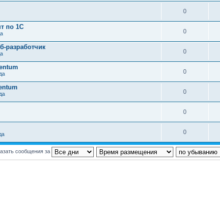
0
т по 1C
0
да
еб-разработчик
0
да
tentum
0
да
tentum
0
да
0
0
да
азать сообщения за