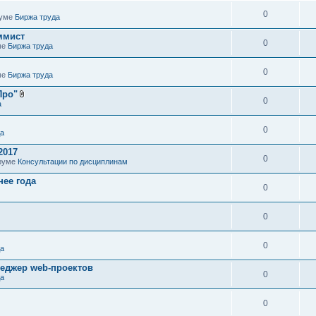
0
руме
Биржа труда
ммист
0
ме
Биржа труда
0
ме
Биржа труда
Про"
0
а
0
да
2017
0
оруме
Консультации по дисциплинам
ее года
0
0
0
да
неджер web-проектов
0
да
0