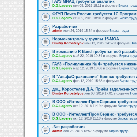
ГАУЗ МИАЦ требуется аналитик
D.G.Lagerev
сен 05, 2019 18:11 в форуме
Биржа труд
ФГУП Почта России требуется 1С Програм
D.G.Lagerev
сен 05, 2019 18:01 в форуме
Биржа труд
Разработчик
admin
июл 24, 2019 15:34 в форуме
Биржа труда
Нормоконтроль у группы 15-МОА
Dmitry Korostelyov
июн 12, 2019 14:52 в форуме
Нов
В компанию R-Band требуется веб-разраб
D.G.Lagerev
май 22, 2019 19:34 в форуме
Биржа тру
ГАУЗ «Поликлиника № 4» требуется инжен
D.G.Lagerev
мар 12, 2019 13:06 в форуме
Биржа тру
В "АльфаСтрахование" Брянск требуется
D.G.Lagerev
фев 12, 2019 15:33 в форуме
Биржа тру
доц. Коростелёв Д.А. Приём задолженнос
Dmitry Korostelyov
янв 08, 2019 17:01 в форуме
Нов
В ООО «ИнтеллектПромСервис» требуется
D.G.Lagerev
окт 12, 2018 11:19 в форуме
Биржа труд
В ООО «ИнтеллектПромСервис» требуется
D.G.Lagerev
окт 12, 2018 11:18 в форуме
Биржа труд
.Net разработчик
admin
сен 25, 2018 18:57 в форуме
Биржа труда