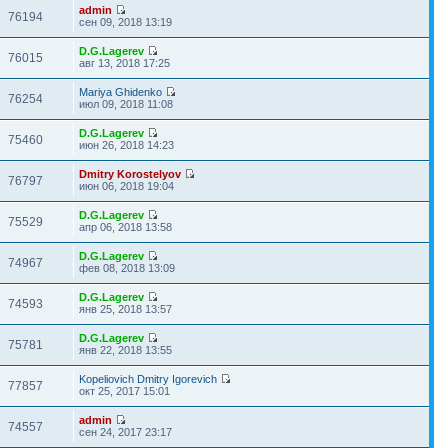
admin
76194
сен 09, 2018 13:19
D.G.Lagerev
76015
авг 13, 2018 17:25
Mariya Ghidenko
76254
июл 09, 2018 11:08
D.G.Lagerev
75460
июн 26, 2018 14:23
Dmitry Korostelyov
76797
июн 06, 2018 19:04
D.G.Lagerev
75529
апр 06, 2018 13:58
D.G.Lagerev
74967
фев 08, 2018 13:09
D.G.Lagerev
74593
янв 25, 2018 13:57
D.G.Lagerev
75781
янв 22, 2018 13:55
Kopeliovich Dmitry Igorevich
77857
окт 25, 2017 15:01
admin
74557
сен 24, 2017 23:17