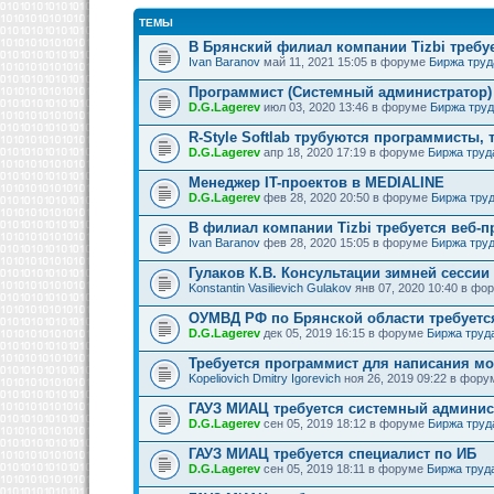
ТЕМЫ
В Брянский филиал компании Tizbi требу
Ivan Baranov
май 11, 2021 15:05 в форуме
Биржа труд
Программист (Системный администратор)
D.G.Lagerev
июл 03, 2020 13:46 в форуме
Биржа тру
R-Style Softlab трубуются программисты, 
D.G.Lagerev
апр 18, 2020 17:19 в форуме
Биржа труд
Менеджер IT-проектов в MEDIALINE
D.G.Lagerev
фев 28, 2020 20:50 в форуме
Биржа тру
В филиал компании Tizbi требуется веб-
Ivan Baranov
фев 28, 2020 15:05 в форуме
Биржа тру
Гулаков К.В. Консультации зимней сессии
Konstantin Vasilievich Gulakov
янв 07, 2020 10:40 в ф
ОУМВД РФ по Брянской области требуетс
D.G.Lagerev
дек 05, 2019 16:15 в форуме
Биржа труд
Требуется программист для написания м
Kopeliovich Dmitry Igorevich
ноя 26, 2019 09:22 в фор
ГАУЗ МИАЦ требуется системный админис
D.G.Lagerev
сен 05, 2019 18:12 в форуме
Биржа труд
ГАУЗ МИАЦ требуется специалист по ИБ
D.G.Lagerev
сен 05, 2019 18:11 в форуме
Биржа труд