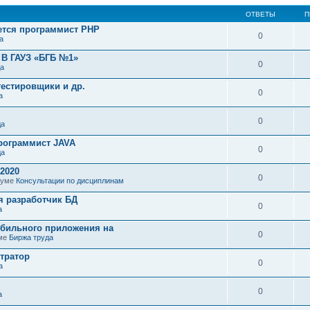
ОТВЕТЫ
П
ется программист PHP
0
а
 В ГАУЗ «БГБ №1»
0
да
тестировщики и др.
0
а
0
да
программист JAVA
0
да
 2020
0
оруме
Консультации по дисциплинам
я разработчик БД
0
а
обильного приложения на
0
уме
Биржа труда
тратор
0
а
0
а