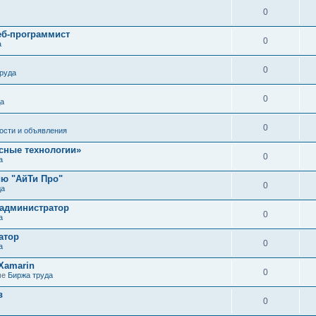
0
еб-программист
0
а
0
руда
0
да
0
ости и объявления
сные технологии»
0
а
ию "АйТи Про"
0
да
 администратор
0
а
атор
0
а
Xamarin
0
ме
Биржа труда
в
0