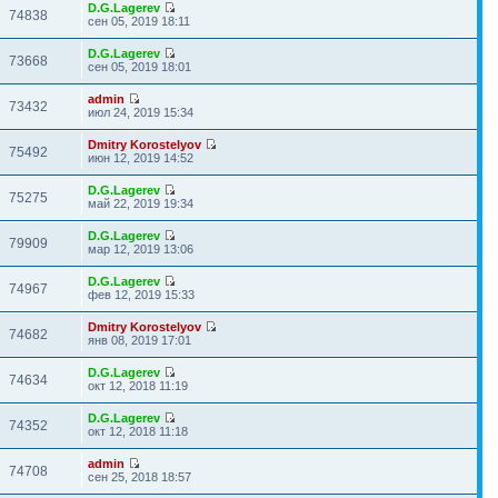
D.G.Lagerev
74838
сен 05, 2019 18:11
D.G.Lagerev
73668
сен 05, 2019 18:01
admin
73432
июл 24, 2019 15:34
Dmitry Korostelyov
75492
июн 12, 2019 14:52
D.G.Lagerev
75275
май 22, 2019 19:34
D.G.Lagerev
79909
мар 12, 2019 13:06
D.G.Lagerev
74967
фев 12, 2019 15:33
Dmitry Korostelyov
74682
янв 08, 2019 17:01
D.G.Lagerev
74634
окт 12, 2018 11:19
D.G.Lagerev
74352
окт 12, 2018 11:18
admin
74708
сен 25, 2018 18:57