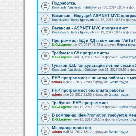
Подработка.
Konstantin Vasilievich Gulakov
авг 30, 2017 10:07 в фо
Вакансия - Ведущий ASP.NET MVC програ
Kopeliovich Dmitry Igorevich
авг 12, 2017 10:51 в фору
Вакансия - ASP.NET MVC программист
Kopeliovich Dmitry Igorevich
авг 12, 2017 10:47 в фору
Программист БД и ХД в компанию "АйТи 
D.G.Lagerev
авг 07, 2017 18:25 в форуме
Биржа труд
Требуются C# программисты
D.G.Lagerev
июл 31, 2017 15:23 в форуме
Биржа тру
Гулаков К.В. Консультации летней сессии 
Konstantin Vasilievich Gulakov
июн 26, 2017 09:56 в ф
PHP программист с опытом работы не мен
admin
июн 20, 2017 22:00 в форуме
Биржа труда
PHP программист без опыта работы
admin
июн 20, 2017 21:55 в форуме
Биржа труда
Требуется PHP-программист
D.G.Lagerev
июн 19, 2017 17:35 в форуме
Биржа тру
В компанию Idea-Promotion требуется ме
D.G.Lagerev
июн 13, 2017 10:16 в форуме
Биржа тру
Менеджер проектов
admin
май 31, 2017 13:12 в форуме
Биржа труда