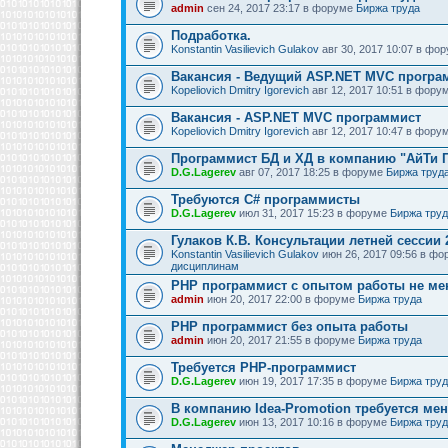
admin
сен 24, 2017 23:17 в форуме
Биржа труда
Подработка.
Konstantin Vasilievich Gulakov
авг 30, 2017 10:07 в фо
Вакансия - Ведущий ASP.NET MVC програ
Kopeliovich Dmitry Igorevich
авг 12, 2017 10:51 в фору
Вакансия - ASP.NET MVC программист
Kopeliovich Dmitry Igorevich
авг 12, 2017 10:47 в фору
Программист БД и ХД в компанию "АйТи 
D.G.Lagerev
авг 07, 2017 18:25 в форуме
Биржа труд
Требуются C# программисты
D.G.Lagerev
июл 31, 2017 15:23 в форуме
Биржа тру
Гулаков К.В. Консультации летней сессии 
Konstantin Vasilievich Gulakov
июн 26, 2017 09:56 в ф
дисциплинам
PHP программист с опытом работы не мен
admin
июн 20, 2017 22:00 в форуме
Биржа труда
PHP программист без опыта работы
admin
июн 20, 2017 21:55 в форуме
Биржа труда
Требуется PHP-программист
D.G.Lagerev
июн 19, 2017 17:35 в форуме
Биржа тру
В компанию Idea-Promotion требуется ме
D.G.Lagerev
июн 13, 2017 10:16 в форуме
Биржа тру