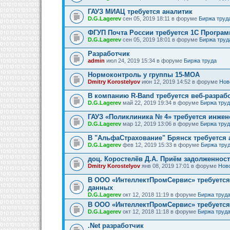
ГАУЗ МИАЦ требуется аналитик
D.G.Lagerev
сен 05, 2019 18:11 в форуме
Биржа труд
ФГУП Почта России требуется 1С Програм
D.G.Lagerev
сен 05, 2019 18:01 в форуме
Биржа труд
Разработчик
admin
июл 24, 2019 15:34 в форуме
Биржа труда
Нормоконтроль у группы 15-МОА
Dmitry Korostelyov
июн 12, 2019 14:52 в форуме
Нов
В компанию R-Band требуется веб-разраб
D.G.Lagerev
май 22, 2019 19:34 в форуме
Биржа тру
ГАУЗ «Поликлиника № 4» требуется инжен
D.G.Lagerev
мар 12, 2019 13:06 в форуме
Биржа тру
В "АльфаСтрахование" Брянск требуется
D.G.Lagerev
фев 12, 2019 15:33 в форуме
Биржа тру
доц. Коростелёв Д.А. Приём задолженнос
Dmitry Korostelyov
янв 08, 2019 17:01 в форуме
Нов
В ООО «ИнтеллектПромСервис» требуется
данных
D.G.Lagerev
окт 12, 2018 11:19 в форуме
Биржа труд
В ООО «ИнтеллектПромСервис» требуется
D.G.Lagerev
окт 12, 2018 11:18 в форуме
Биржа труд
.Net разработчик