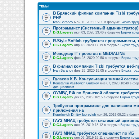
ТЕМЫ
В Брянский филиал компании Tizbi требу
PHP
Ivan Baranov
май 11, 2021 15:05 в форуме
Биржа труд
Программист (Системный администратор)
D.G.Lagerev
июл 03, 2020 13:46 в форуме
Биржа тру
R-Style Softlab трубуются программисты, 
D.G.Lagerev
апр 18, 2020 17:19 в форуме
Биржа труд
Менеджер IT-проектов в MEDIALINE
D.G.Lagerev
фев 28, 2020 20:50 в форуме
Биржа тру
В филиал компании Tizbi требуется веб-
Ivan Baranov
фев 28, 2020 15:05 в форуме
Биржа тру
Гулаков К.В. Консультации зимней сессии
Konstantin Vasilievich Gulakov
янв 07, 2020 10:40 в ф
дисциплинам
ОУМВД РФ по Брянской области требуетс
D.G.Lagerev
дек 05, 2019 16:15 в форуме
Биржа труд
Требуется программист для написания м
приложения на
Kopeliovich Dmitry Igorevich
ноя 26, 2019 09:22 в фор
ГАУЗ МИАЦ требуется системный админис
D.G.Lagerev
сен 05, 2019 18:12 в форуме
Биржа труд
ГАУЗ МИАЦ требуется специалист по ИБ
D.G.Lagerev
сен 05, 2019 18:11 в форуме
Биржа труд