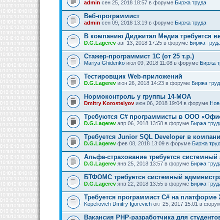
admin
сен 25, 2018 18:57 в форуме
Биржа труда
Веб-программист
admin
сен 09, 2018 13:19 в форуме
Биржа труда
В компанию Диджитал Медиа требуется в
D.G.Lagerev
авг 13, 2018 17:25 в форуме
Биржа труд
Стажер-программист 1С (от 25 т.р.)
Mariya Ghidenko
июл 09, 2018 11:08 в форуме
Биржа т
Тестировщик Web-приложений
D.G.Lagerev
июн 26, 2018 14:23 в форуме
Биржа тру
Нормоконтроль у группы 14-МОА
Dmitry Korostelyov
июн 06, 2018 19:04 в форуме
Нов
Требуются C# программисты в ООО «Офи
D.G.Lagerev
апр 06, 2018 13:58 в форуме
Биржа труд
Требуется Junior SQL Developer в компан
D.G.Lagerev
фев 08, 2018 13:09 в форуме
Биржа тру
Альфа-страхование требуется системный
D.G.Lagerev
янв 25, 2018 13:57 в форуме
Биржа труд
БТФОМС требуется системный администр
D.G.Lagerev
янв 22, 2018 13:55 в форуме
Биржа труд
Требуется программист C# на платформе 
Kopeliovich Dmitry Igorevich
окт 25, 2017 15:01 в фору
Вакансия PHP-разработчика для студенто