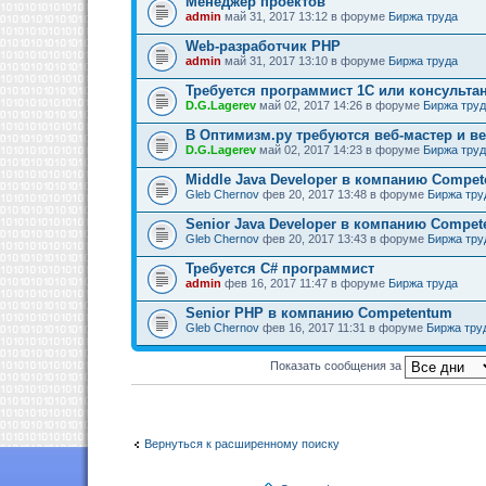
Менеджер проектов
admin
май 31, 2017 13:12 в форуме
Биржа труда
Web-разработчик PHP
admin
май 31, 2017 13:10 в форуме
Биржа труда
Требуется программист 1C или консультан
D.G.Lagerev
май 02, 2017 14:26 в форуме
Биржа тру
В Оптимизм.ру требуются веб-мастер и в
D.G.Lagerev
май 02, 2017 14:23 в форуме
Биржа тру
Middle Java Developer в компанию Compe
Gleb Chernov
фев 20, 2017 13:48 в форуме
Биржа тру
Senior Java Developer в компанию Compe
Gleb Chernov
фев 20, 2017 13:43 в форуме
Биржа тру
Требуется C# программист
admin
фев 16, 2017 11:47 в форуме
Биржа труда
Senior PHP в компанию Competentum
Gleb Chernov
фев 16, 2017 11:31 в форуме
Биржа тру
Показать сообщения за
Вернуться к расширенному поиску