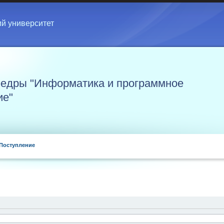
ий университет
едры "Информатика и программное
ие"
Поступление