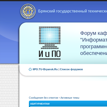
Брянский государственный техническ
Форум ка
"Информат
программн
обеспечен
IIPO.TU-Bryansk.Ru
|
Список форумов
Сообщения без ответов
•
Активные темы
АБИТУРИЕНТАМ