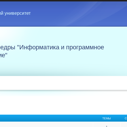
ий университет
едры "Информатика и программное
ие"
ТЕМЫ
С