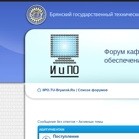
Брянский государственный техническ
Форум каф
обеспечен
IIPO.TU-Bryansk.Ru
|
Список форумов
Сообщения без ответов
•
Активные темы
АБИТУРИЕНТАМ
Поступление