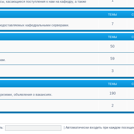
1
ы, касающиеся поступления к нам на кафедру, а также
ТЕМЫ
С
7
 предоставляемых кафедральными серверами.
ТЕМЫ
С
50
59
нам.
3
ТЕМЫ
С
190
резюме, объявления о вакансиях.
2
ль:
|
Автоматически входить при каждом посещ