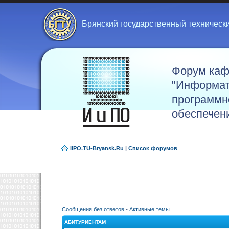
Брянский государственный техническ
Форум ка
"Информат
программн
обеспечен
IIPO.TU-Bryansk.Ru
|
Список форумов
Сообщения без ответов
•
Активные темы
АБИТУРИЕНТАМ