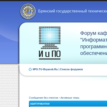
Брянский государственный техническ
Форум ка
"Информат
программн
обеспечен
IIPO.TU-Bryansk.Ru
|
Список форумов
Сообщения без ответов
•
Активные темы
АБИТУРИЕНТАМ