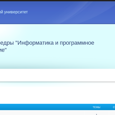
ий университет
едры "Информатика и программное
ие"
ТЕМЫ
С