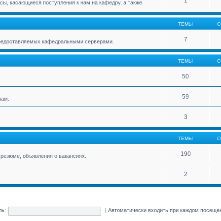
1
ы, касающиеся поступления к нам на кафедру, а также
ТЕМЫ
С
7
 предоставляемых кафедральными серверами.
ТЕМЫ
С
50
59
нам.
3
ТЕМЫ
С
190
резюме, объявления о вакансиях.
2
ль:
|
Автоматически входить при каждом посещ