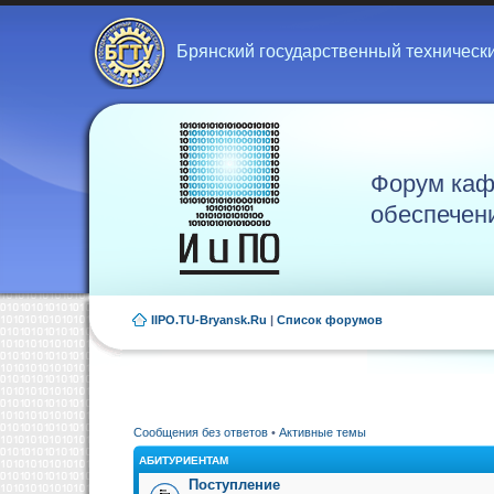
Брянский государственный техническ
Форум каф
обеспечен
IIPO.TU-Bryansk.Ru
|
Список форумов
Сообщения без ответов
•
Активные темы
АБИТУРИЕНТАМ
Поступление