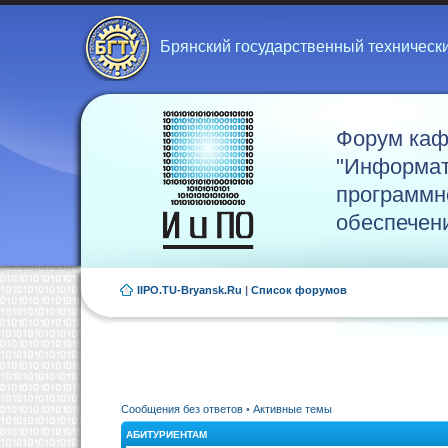
Брянский государственный техническ
Форум ка
"Информат
программн
обеспечен
IIPO.TU-Bryansk.Ru
|
Список форумов
Сообщения без ответов
•
Активные темы
АБИТУРИЕНТАМ