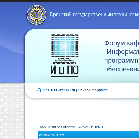
Брянский государственный техническ
Форум ка
"Информат
программн
обеспечен
IIPO.TU-Bryansk.Ru
|
Список форумов
Сообщения без ответов
•
Активные темы
АБИТУРИЕНТАМ