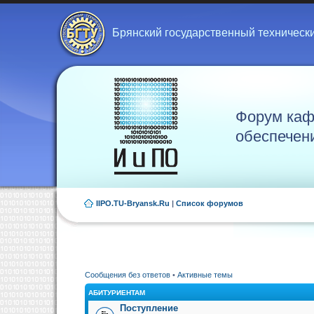
Брянский государственный техническ
Форум каф
обеспечен
IIPO.TU-Bryansk.Ru
|
Список форумов
Сообщения без ответов
•
Активные темы
АБИТУРИЕНТАМ
Поступление