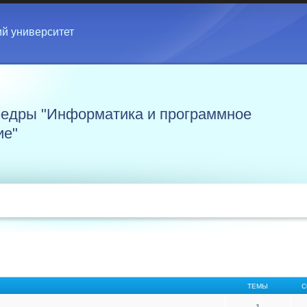
ий университет
едры "Информатика и программное
ие"
ТЕМЫ
С