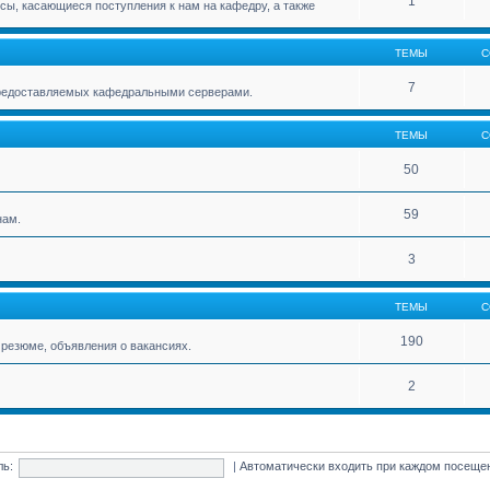
1
ы, касающиеся поступления к нам на кафедру, а также
ТЕМЫ
С
7
 предоставляемых кафедральными серверами.
ТЕМЫ
С
50
59
нам.
3
ТЕМЫ
С
190
резюме, объявления о вакансиях.
2
ль:
|
Автоматически входить при каждом посещ