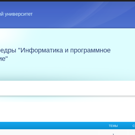
ий университет
едры "Информатика и программное
ие"
ТЕМЫ
С