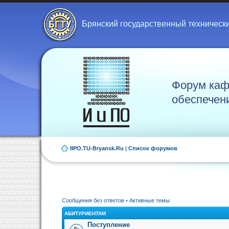
Брянский государственный техническ
Форум каф
обеспечен
IIPO.TU-Bryansk.Ru
|
Список форумов
Сообщения без ответов
•
Активные темы
АБИТУРИЕНТАМ
Поступление