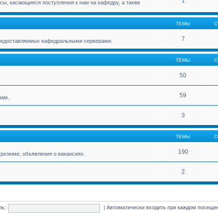
1
ы, касающиеся поступления к нам на кафедру, а также
ТЕМЫ
С
7
 предоставляемых кафедральными серверами.
ТЕМЫ
С
50
59
нам.
3
ТЕМЫ
С
190
резюме, объявления о вакансиях.
2
ль:
|
Автоматически входить при каждом посещ