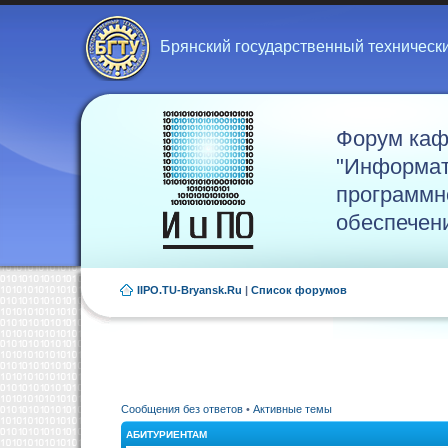
Брянский государственный техническ
Форум ка
"Информат
программн
обеспечен
IIPO.TU-Bryansk.Ru
|
Список форумов
Сообщения без ответов
•
Активные темы
АБИТУРИЕНТАМ