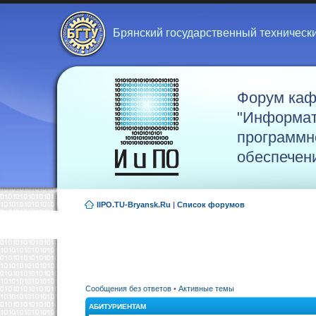
Брянский государственный техническ
Форум ка
"Информат
программн
обеспечен
IIPO.TU-Bryansk.Ru
|
Список форумов
Сообщения без ответов
•
Активные темы
АБИТУРИЕНТАМ