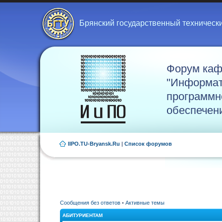
Брянский государственный техническ
Форум ка
"Информат
программн
обеспечен
IIPO.TU-Bryansk.Ru
|
Список форумов
Сообщения без ответов
•
Активные темы
АБИТУРИЕНТАМ