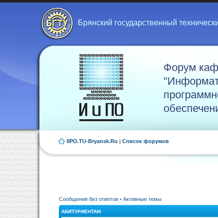
Брянский государственный техническ
Форум ка
"Информат
программн
обеспечен
IIPO.TU-Bryansk.Ru
|
Список форумов
Сообщения без ответов
•
Активные темы
АБИТУРИЕНТАМ