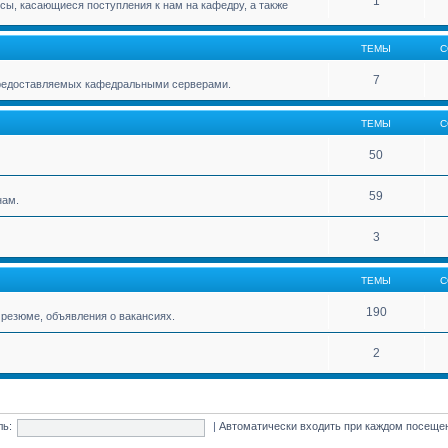
1
ы, касающиеся поступления к нам на кафедру, а также
ТЕМЫ
С
7
 предоставляемых кафедральными серверами.
ТЕМЫ
С
50
59
нам.
3
ТЕМЫ
С
190
резюме, объявления о вакансиях.
2
ль:
|
Автоматически входить при каждом посещ