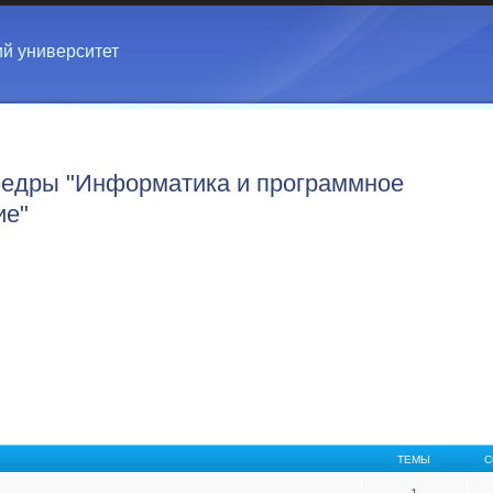
ий университет
едры "Информатика и программное
ие"
ТЕМЫ
С