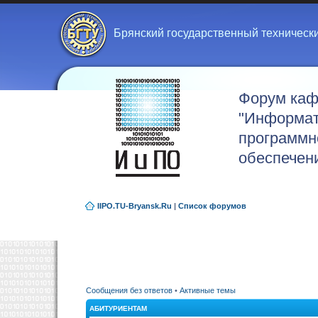
Брянский государственный техническ
Форум ка
"Информат
программн
обеспечен
IIPO.TU-Bryansk.Ru
|
Список форумов
Сообщения без ответов
•
Активные темы
АБИТУРИЕНТАМ