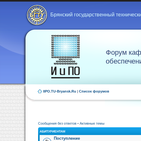
Брянский государственный техническ
Форум каф
обеспечен
IIPO.TU-Bryansk.Ru
|
Список форумов
Сообщения без ответов
•
Активные темы
АБИТУРИЕНТАМ
Поступление