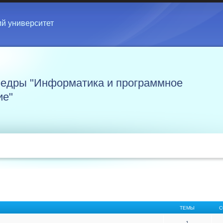
ий университет
едры "Информатика и программное
ие"
ТЕМЫ
С