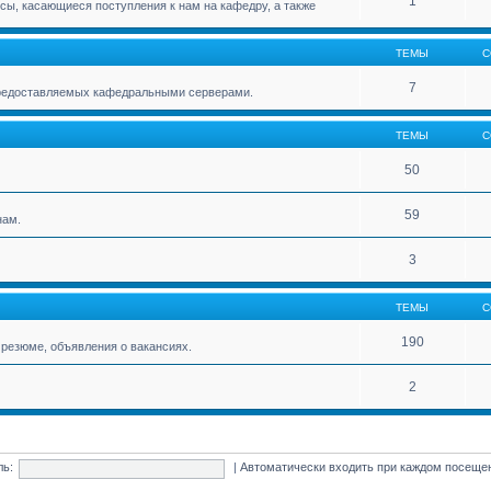
1
ы, касающиеся поступления к нам на кафедру, а также
ТЕМЫ
С
7
 предоставляемых кафедральными серверами.
ТЕМЫ
С
50
59
нам.
3
ТЕМЫ
С
190
резюме, объявления о вакансиях.
2
ль:
|
Автоматически входить при каждом посещ