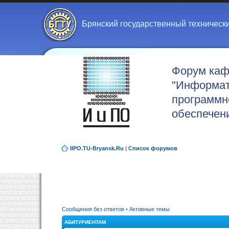
Брянский государственный техническ
Форум ка
"Информат
программн
обеспечен
IIPO.TU-Bryansk.Ru
|
Список форумов
Сообщения без ответов
•
Активные темы
АБИТУРИЕНТАМ